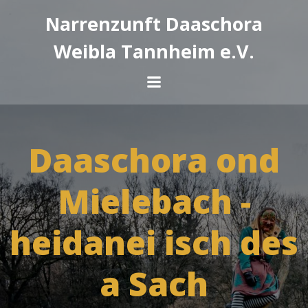
Zum
Narrenzunft Daaschora
Inhalt
springen
Weibla Tannheim e.V.
Daaschora ond
Mielebach -
heidanei isch des
a Sach