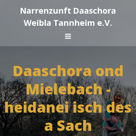
Zum
Narrenzunft Daaschora
Inhalt
springen
Weibla Tannheim e.V.
Daaschora ond
Mielebach -
heidanei isch des
a Sach